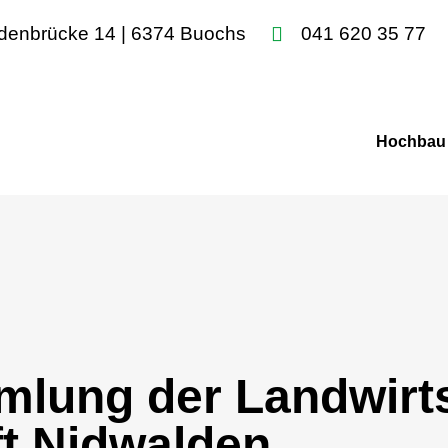
denbrücke 14 | 6374 Buochs
041 620 35 77
Hochbau
mlung der Landwirts
t Nidwalden